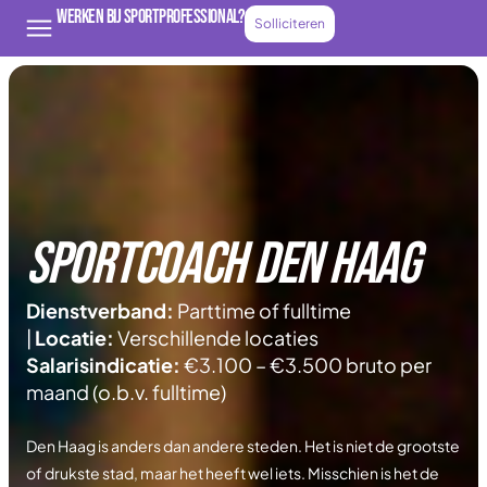
Werken bij Sportprofessional?
Solliciteren
Sportcoach Den Haag
Dienstverband:
Parttime of fulltime
|
Locatie:
Verschillende locaties
Salarisindicatie:
€3.100 – €3.500 bruto per
maand (o.b.v. fulltime)
Den Haag is anders dan andere steden. Het is niet de grootste
of drukste stad, maar het heeft wel iets. Misschien is het de