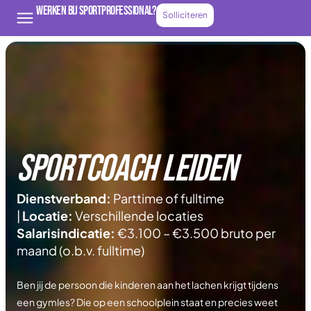
Werken bij Sportprofessional?
Solliciteren
Sportcoach leiden
Dienstverband:
Parttime of fulltime
|
Locatie:
Verschillende locaties
Salarisindicatie:
€3.100 – €3.500 bruto per
maand (o.b.v. fulltime)
Ben jij de persoon die kinderen aan het lachen krijgt tijdens
een gymles? Die op een schoolplein staat en precies weet