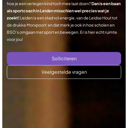
hoe je een verlegen kind toch mee laat doen?
Dan is een baan
als sportcoach in Leiden misschien wel precies wat je
zoekt!
Leiden is een stad vol energie, van de Leidse Hout tot
de drukke Morspoort en dat merk je ook in hoe scholen en
BSO’s omgaan met sport en bewegen. Er is hier echt ruimte
voor jou!
Solliciteren
Veelgestelde vragen