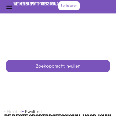
Werken bij Sportprofessional?
Solliciteren
Vind de juiste
sportprofessional.
We zitten ook bij jou in de regio! We
zijn actief in heel Nederland
Zoekopdracht invullen
Praat met een expert
Flexibel
Kwaliteit