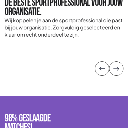
De beste sportprofessional voor jouw
D
organisatie.
l
Wij koppelen je aan de sportprofessional die past
S
bij jouw organisatie. Zorgvuldig geselecteerd en
s
klaar om echt onderdeel te zijn.
ui
ef
g
.
b
98% geslaagde
matches!