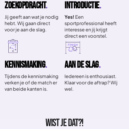
ZOEKOPDRACHT
.
INTRODUCTIE
.
Jij geeft aan wat je nodig
Yes!
Een
hebt. Wij gaan direct
sportprofessional heeft
voor je aan de slag.
interesse en jij krijgt
direct een voorstel.
KENNISMAKING
.
AAN DE SLAG
.
Tijdens de kennismaking
Iedereen is enthousiast.
verken je of de match er
Klaar voor de aftrap? Wij
van beide kanten is.
wel.
WIST JE DAT?!