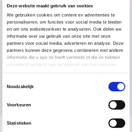
waarin kinderkanker geen dodelijke ziekte meer is.
Deze website maakt gebruik van cookies
Voor elk gewerkt uur doneert
We gebruiken cookies om content en advertenties te
sportprofessional.nl een deel
personaliseren, om functies voor social media te bieden
van de winst aan een goed doel. Dit
en om ons websiteverkeer te analyseren. Ook delen we
jaar was dat KiKa!
informatie over uw gebruik van onze site met onze
partners voor social media, adverteren en analyse. Deze
partners kunnen deze gegevens combineren met andere
informatie die u aan ze heeft verstrekt of die ze hebben
verzameld op basis van uw gebruik van hun services.
Toestemmingsselectie
Noodzakelijk
Voorkeuren
Statistieken