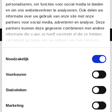
denkt actief mee. In zijn benadering is
personaliseren, om functies voor social media te bieden
hij rustig en prettig, zowel individueel als
en om ons websiteverkeer te analyseren. Ook delen we
in groepsverband. Wij zijn zeer tevreden
informatie over uw gebruik van onze site met onze
over de samenwerking met
partners voor social media, adverteren en analyse. Deze
Sportprofessional.nl.
partners kunnen deze gegevens combineren met andere
informatie die u aan ze heeft verstrekt of die ze hebben
verzameld op basis van uw gebruik van hun services.
Sandra Beelen
Vestigingsmanager Kindergarden
Toestemmingsselectie
Noodzakelijk
Voorkeuren
Statistieken
Marketing