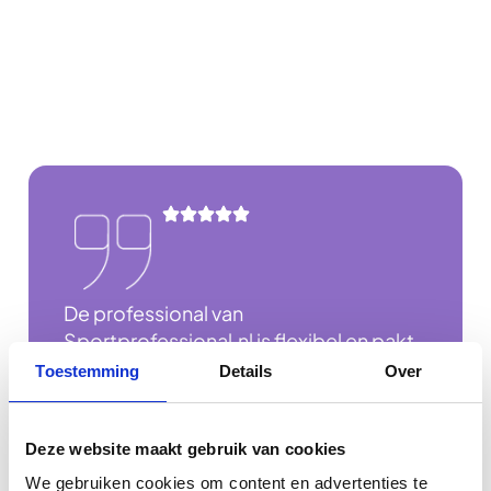
Hoor direct van onze klanten
De professional van
Sportprofessional.nl is flexibel en pakt
nieuwe werkzaamheden snel op. Met
Toestemming
Details
Over
minimale uitleg is hij direct inzetbaar. Hij
is continu bezig met sport en bewegen,
met de kinderen. De professional heeft
Deze website maakt gebruik van cookies
oog voor wat er speelt op de groep en
We gebruiken cookies om content en advertenties te