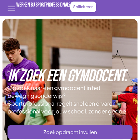
Werken bij Sportprofessional?
Solliciteren
Ik zoek een gymdocent.
Op zoek naar een gymdocent in het
bewegingsonderwijs?
Sportprofessional regelt snel een ervaren
professional voor jouw school, zonder gedoe.
Zoekopdracht invullen