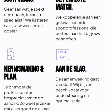
match
.
Geef aan wat je zoekt:
een coach, trainer of
We koppelen je aan een
specialist? We luisteren
gekwalificeerde
naar jouw wensen en
sportprofessional die
doelen.
perfect aansluit bij jouw
behoeften.
KENNISMAKING &
AAN DE SLAG
.
plan
.
De samenwerking gaat
van start! Wij blijven
Je ontmoet de
beschikbaar voor
professional en
ondersteuning en
bespreekt samen de
optimalisatie.
aanpak. Zo weet je zeker
dat alles goed op elkaar