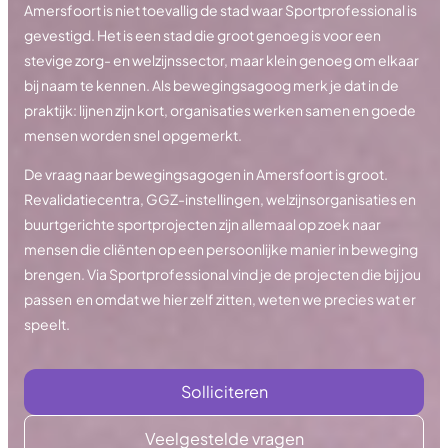
Amersfoort is niet toevallig de stad waar Sportprofessional is
gevestigd. Het is een stad die groot genoeg is voor een
stevige zorg- en welzijnssector, maar klein genoeg om elkaar
bij naam te kennen. Als bewegingsagoog merk je dat in de
praktijk: lijnen zijn kort, organisaties werken samen en goede
mensen worden snel opgemerkt.
De vraag naar bewegingsagogen in Amersfoort is groot.
Revalidatiecentra, GGZ-instellingen, welzijnsorganisaties en
buurtgerichte sportprojecten zijn allemaal op zoek naar
mensen die cliënten op een persoonlijke manier in beweging
brengen. Via Sportprofessional vind je de projecten die bij jou
passen en omdat we hier zelf zitten, weten we precies wat er
speelt.
Solliciteren
Veelgestelde vragen