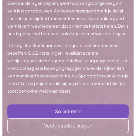
Zwolle is klein genoeg om jezelf te zijn en groot genoeg om
echt iets op te bouwen. Als bewegingsagoog merk je dat al
snel: de lijnen zijn kort, mensen kennen elkaar en als je goed
werk levert, weet iedereen dat binnen de kortste keren. Dat is
prettig, maar het betekent ook dat je er écht voor moet gaan.
De zorginfrastructuur in Zwolle is groter dan veel mensen
beseffen. GGZ-instellingen, revalidatiecentra,
welzijnsorganisaties en gemeentelijke sportprogramma’s: er
is volop vraag naar bewegingsagogen die verder kijken dan
een standaard beweegschema. Via Sportprofessional kom je
terecht bij de projecten die bij jou passen, in een stad die dat
soort betrokkenheid waardeert.
Solliciteren
Veelgestelde vragen