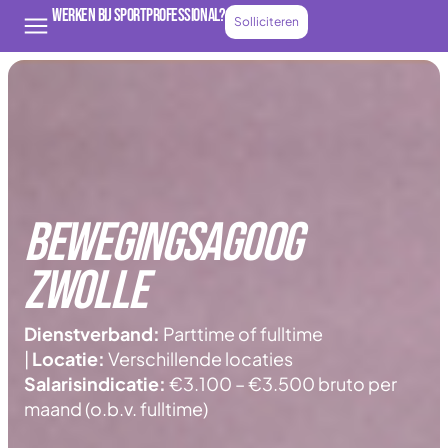
Werken bij Sportprofessional?
Solliciteren
Bewegingsagoog
zwolle
Dienstverband:
Parttime of fulltime
|
Locatie:
Verschillende locaties
Salarisindicatie:
€3.100 – €3.500 bruto per
maand (o.b.v. fulltime)