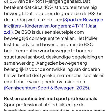
61,5% van de 4 tot 11-jarigen gehaald. Dat
betekent dat circa 40% structureel te weinig
beweegt. Dat is precies de groep die de BSO in
de middag wel kan bereiken
(Sport en Bewegen
in cijfers – Kinderen en Jongeren: 4 T/M 11 Jaar,
z.d.)
. De BSO is dus een sleutelplek om
beweegtijd consequent te maken. Het Mulier
Instituut adviseert bovendien om in de BSO
beleid en routine voor bewegen te borgen:
structureel aanbod, deskundige begeleiding en
samenwerking. Aangezien bewegen erg
belangrijk is voor de ontwikkeling van kinderen
het verbetert de: fysieke, motorische, sociale en
emotionele vaardigheden van kinderen
(Kenniscentrum Sport & Bewegen, 2025)
.
Rust en continuïteit met sportprofessionals
Sportprofessional.nl biedt als enige de
langdurige oplossing voor de huidige problemen