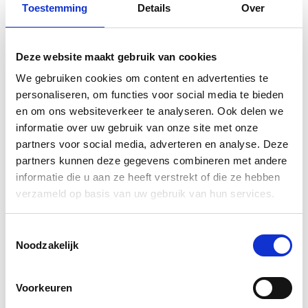
Toestemming
Details
Over
Deze website maakt gebruik van cookies
We gebruiken cookies om content en advertenties te
personaliseren, om functies voor social media te bieden
en om ons websiteverkeer te analyseren. Ook delen we
informatie over uw gebruik van onze site met onze
partners voor social media, adverteren en analyse. Deze
partners kunnen deze gegevens combineren met andere
Sport pedagogisch professional voor de
informatie die u aan ze heeft verstrekt of die ze hebben
BSO
verzameld op basis van uw gebruik van hun services.
Een sport pedagogisch professional inhuren voor
Toestemmingsselectie
jouw BSO betekent: een gekwalificeerde
Noodzakelijk
professional die sportieve middagen begeleidt,
kinderen spelenderwijs laat bewegen en het
Voorkeuren
beweegaanbod