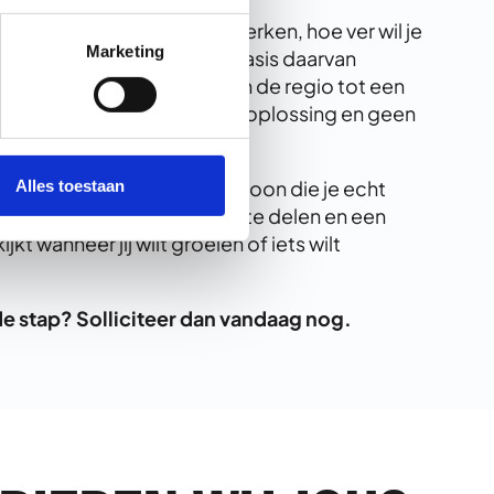
sprek: hoeveel uur wil je werken, hoe ver wil je
Marketing
mgeving past bij jou? Op basis daarvan
projecten in Amersfoort en de regio tot een
jouw leven. Geen standaardoplossing en geen
ten: een vaste contactpersoon die je echt
Alles toestaan
sionals om ervaringen mee te delen en een
jkt wanneer jij wilt groeien of iets wilt
nde stap? Solliciteer dan vandaag nog.