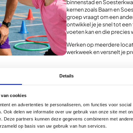
binnenstad en Soesterkwart
kernen zoals Baarn en Soest
groep vraagt om een ander
ontwikkel je je snel tot een
voeten kan en die precies w
Werken op meerdere locaties
werkweek en versnelt je pr
Details
 van cookies
 voor
Amersfoort en de regio 
ent en advertenties te personaliseren, om functies voor social
gymdocenten. De vraag is e
. Ook delen we informatie over uw gebruik van onze site met on
komt niet vanzelf tot stand
nal in
e. Deze partners kunnen deze gegevens combineren met andere i
erzameld op basis van uw gebruik van hun services.
Bij Sportprofessional begi