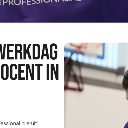
 werkdag
ocent in
ssional.nl eruit!