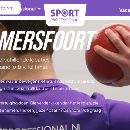
citeren
portprofessional
Vaca
mersfoort
erschillende locaties
d (o.b.v. fulltime)
eek waarin bewegen niet iets is wat moet, maar iets
ilige sfeer waarin elk kind durft mee te doen.
tuiging doen. Die verder kijken dan het lesplan, die
meenemen. Herken jij jezelf daarin? Dan horen we graag