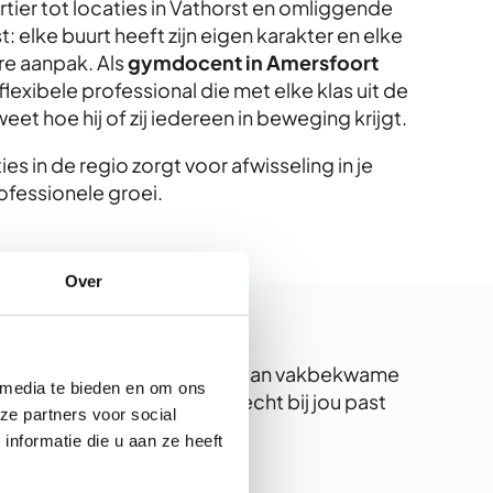
ier tot locaties in Vathorst en omliggende
: elke buurt heeft zijn eigen karakter en elke
e aanpak. Als
gymdocent in Amersfoort
 flexibele professional die met elke klas uit de
eet hoe hij of zij iedereen in beweging krijgt.
 in de regio zorgt voor afwisseling in je
ofessionele groei.
Over
eromheen hebben behoefte aan vakbekwame
 media te bieden en om ons
r maar een werkweek die echt bij jou past
ze partners voor social
.
nformatie die u aan ze heeft
nnen we met wat jij wil.