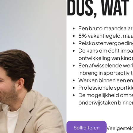
Dus, wat 
Een bruto maandsalari
8% vakantiegeld, maan
Reiskostenvergoedin
De kans om écht impa
ontwikkeling van kind
Een afwisselende wer
inbreng in sportactivi
Werken binnen een en
Professionele sportkle
De mogelijkheid om t
onderwijstaken binne
Solliciteren
Veelgestel