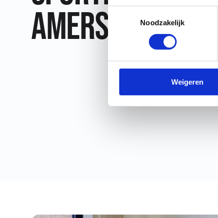
Amersfoort?
Toestemmingsselectie
Noodzakelijk
Weigeren