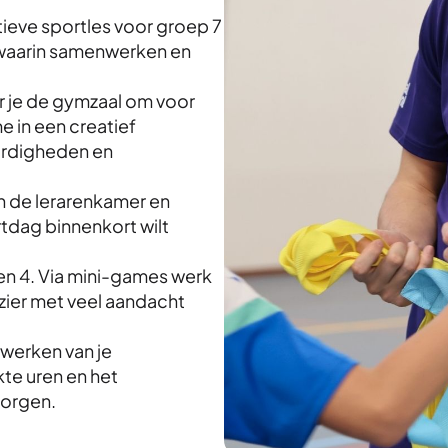
tieve sportles voor groep 7
l, waarin samenwerken en
 je de gymzaal om voor
e in een creatief
ardigheden en
in de lerarenkamer en
tdag binnenkort wilt
en 4. Via mini-games werk
zier met veel aandacht
ijwerken van je
kte uren en het
morgen.