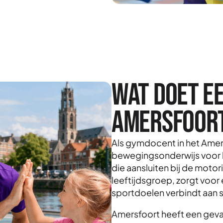
Wat doet e
Amersfoor
Als gymdocent in het Amers
bewegingsonderwijs voor ki
die aansluiten bij de motor
leeftijdsgroep, zorgt voor 
sportdoelen verbindt aan 
Amersfoort heeft een geva