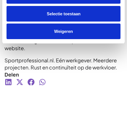
gemeente, zorg, zwembad of fitness. Wij denken
mee en zorgen voor een oplossing die past bij
Selectie toestaan
jouw organisatie.
Neem contact op
Weigeren
via
info@sportprofessional.nl
of plan een
kennismaking in met onze experts via onze
website.
Sportprofessional.nl. Eén werkgever. Meerdere
projecten. Rust en continuïteit op de werkvloer.
Delen