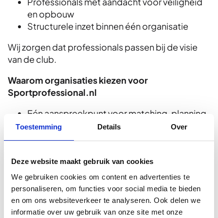
Professionals met aandacht voor veiligheid
en opbouw
Structurele inzet binnen één organisatie
Wij zorgen dat professionals passen bij de visie
van de club.
Waarom organisaties kiezen voor
Sportprofessional.nl
Eén aanspreekpunt voor matching, planning
en begeleiding
Toestemming
Details
Over
Gekwalificeerdeen gediplomeerde experts
Structurele inzet in plaats van tijdelijke
oplossingen
Deze website maakt gebruik van cookies
Rust en continuïteit op de werkvloer
We gebruiken cookies om content en advertenties te
personaliseren, om functies voor social media te bieden
Wij zoeken geen snelle oplossing, maar bouwen
en om ons websiteverkeer te analyseren. Ook delen we
aan langdurige samenwerkingen.
informatie over uw gebruik van onze site met onze