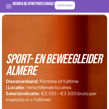
Werken bij Sportprofessional?
Solliciteren
Sport- en Beweegleider
almere
Dienstverband:
Parttime of fulltime
|
Locatie:
Verschillende locaties
Salarisindicatie:
€3.100 – €3.500 bruto per
maand (o.b.v. fulltime)