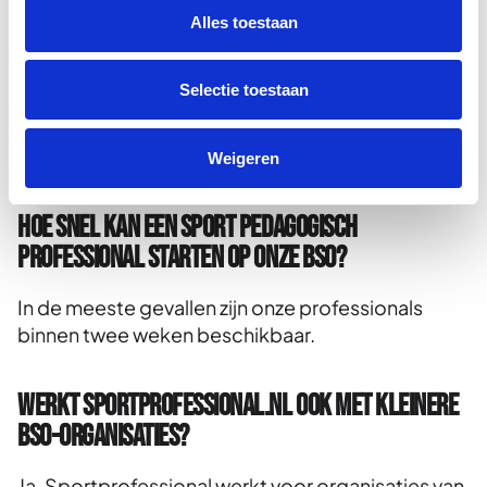
voor meerdere BSO-locaties inhuren?
Alles toestaan
Ja. Sportprofessional.nl kan professionals
Selectie toestaan
inzetten op meerdere locaties binnen de
organisatie, afhankelijk van de beschikbaarheid
en de afgesproken inzet.
Weigeren
Hoe snel kan een sport pedagogisch
professional starten op onze BSO?
In de meeste gevallen zijn onze professionals
binnen twee weken beschikbaar.
Werkt Sportprofessional.nl ook met kleinere
BSO-organisaties?
Ja. Sportprofessional werkt voor organisaties van