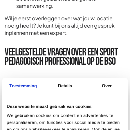
samenwerking.
Wil je eerst overleggen over wat jouw locatie
nodig heeft? Je kunt bij ons altijd een gesprek
inplannen met een expert.
Veelgestelde vragen over een sport
pedagogisch professional op de BSO
Wat is het verschil tussen een sport
Toestemming
Details
Over
pedagogisch professional en een gewone BSO-
medewerker?
Deze website maakt gebruik van cookies
Een reguliere BSO-medewerker richt zich op
We gebruiken cookies om content en advertenties te
algemene opvang en begeleiding. Een sport
personaliseren, om functies voor social media te bieden
pedagogisch professional is specifiek opgeleid
en om ons websiteverkeer te analyseren. Ook delen we