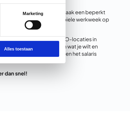
reek bieden professionals vaak een beperkt
Marketing
maakt het lastig om een stabiele werkweek op
 projecten bij meerdere BSO-locaties in
n werkweek. Jij geeft aan wat je wilt en
Alles toestaan
, wij zorgen dat het rooster en het salaris
er dan snel!