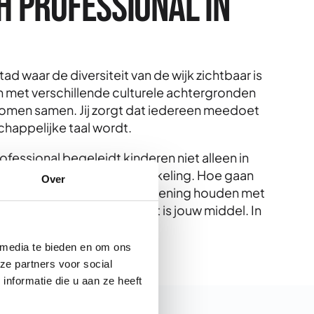
h Professional in
ad waar de diversiteit van de wijk zichtbaar is
 met verschillende culturele achtergronden
omen samen. Jij zorgt dat iedereen meedoet
happelijke taal wordt.
essional begeleidt kinderen niet alleen in
maar ook in sociale ontwikkeling. Hoe gaan
Over
 verliezen? Hoe leren ze rekening houden met
agen zijn jouw vak, en sport is jouw middel. In
e maar dagelijkse praktijk.
 media te bieden en om ons
ze partners voor social
nformatie die u aan ze heeft