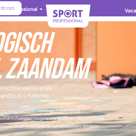
citeren
portprofessional
Vaca
ogisch
l Zaandam
erschillende locaties
d (o.b.v. fulltime)
es verspreid over wijken als Poelenburg,
nal in Zaandam begeleid je kinderen van 4 tot 12 jaar
ewegen, maar leren tegelijk samenwerken, omgaan