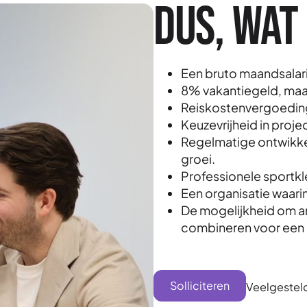
Dus, wat 
Een bruto maandsalari
8% vakantiegeld, maan
Reiskostenvergoedin
Keuzevrijheid in proje
Regelmatige ontwikke
groei.
Professionele sportkle
Een organisatie waarin
De mogelijkheid om an
combineren voor een 
Solliciteren
Veelgestel