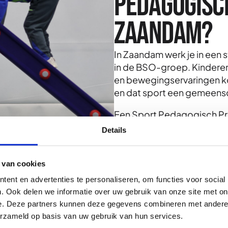
Pedagogisc
Zaandam?
In Zaandam werk je in een st
in de BSO-groep. Kinderen
en bewegingservaringen k
en dat sport een gemeensc
Een Sport Pedagogisch Prof
motorische vaardigheden, 
Details
kinderen om met winnen en
iemand die anders is? Die vr
 van cookies
Zaandam is dat geen theori
ent en advertenties te personaliseren, om functies voor social
. Ook delen we informatie over uw gebruik van onze site met on
e. Deze partners kunnen deze gegevens combineren met andere i
erzameld op basis van uw gebruik van hun services.