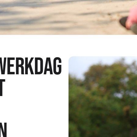
 werkdag
t
n