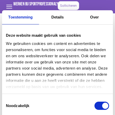
Werken bij Sportprofessional?
Solliciteren
Toestemming
Details
Over
Deze website maakt gebruik van cookies
E.
info@sportprofessional.nl
T.
085 – 0493273
We gebruiken cookies om content en advertenties te
A.
Spacelab 45,
personaliseren, om functies voor social media te bieden
3824 MR Amersfoort
en om ons websiteverkeer te analyseren. Ook delen we
informatie over uw gebruik van onze site met onze
Maandag t/m vrijdag bereikbaar tussen 8:00 en
partners voor social media, adverteren en analyse. Deze
18:00
partners kunnen deze gegevens combineren met andere
Sportprofessional.
informatie die u aan ze heeft verstrekt of die ze hebben
Over ons
verzameld op basis van uw gebruik van hun services.
Contact
Toestemmingsselectie
Klachten
Noodzakelijk
Contracting