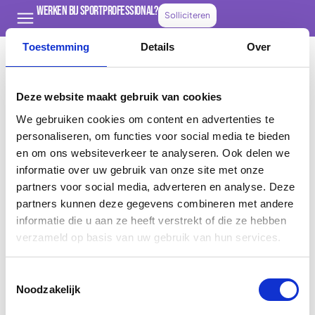
Werken bij Sportprofessional?
Solliciteren
Toestemming
Details
Over
Deze website maakt gebruik van cookies
E.
info@sportprofessional.nl
T.
085 – 0493273
We gebruiken cookies om content en advertenties te
A.
Spacelab 45,
personaliseren, om functies voor social media te bieden
3824 MR Amersfoort
en om ons websiteverkeer te analyseren. Ook delen we
informatie over uw gebruik van onze site met onze
Maandag t/m vrijdag bereikbaar tussen 8:00 en
partners voor social media, adverteren en analyse. Deze
18:00
partners kunnen deze gegevens combineren met andere
Sportprofessional.
informatie die u aan ze heeft verstrekt of die ze hebben
Over ons
verzameld op basis van uw gebruik van hun services.
Contact
Toestemmingsselectie
Klachten
Noodzakelijk
Contracting