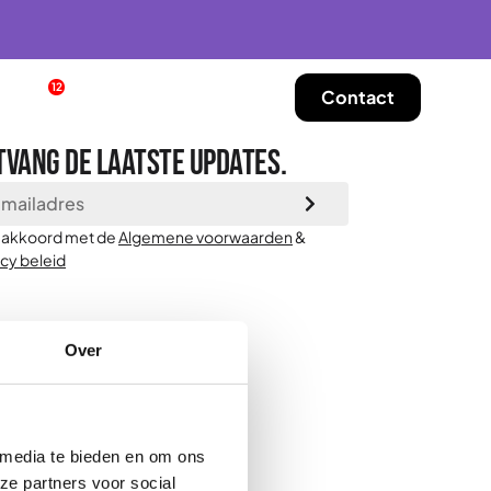
12
tures
Blogs
Over ons
Contact
tvang de laatste updates.
a akkoord met de
Algemene voorwaarden
&
acy beleid
Over
 media te bieden en om ons
ze partners voor social