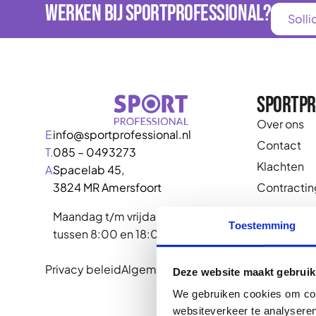
Werken bij Sportprofessional?
Solli
Ik ben een sportprofessional
Ik zoek een s
Sportpr
Over ons
E.
info@sportprofessional.nl
Contact
T.
085 – 0493273
Klachten
A.
Spacelab 45,
Contractin
3824 MR Amersfoort
Maandag t/m vrijdag bereikbaar
Toestemming
tussen 8:00 en 18:00
Privacy beleid
Algemene voorwaarden
2025 Sportp
Deze website maakt gebruik
We gebruiken cookies om cont
websiteverkeer te analyseren