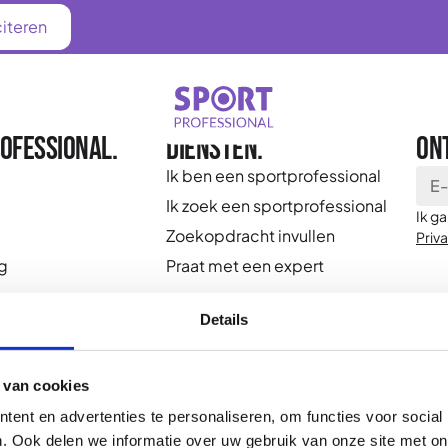
citeren
portprofessional
Vaca
ofessional.
Diensten.
On
Ik ben een sportprofessional
Ik zoek een sportprofessional
Ik g
Zoekopdracht invullen
Priv
g
Praat met een expert
Details
rofessional
 van cookies
ent en advertenties te personaliseren, om functies voor social
. Ook delen we informatie over uw gebruik van onze site met on