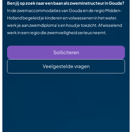
Ben jij op zoek naar een baan als zweminstructeur in Gouda?
In de zwemaccommodaties van Gouda en de regio Midden-
Holland begeleid je kinderen en volwassenen in het water,
werk je aan zwemdiploma’s en houd je toezicht. Afwisselend
werk in een regio die zwemveiligheid serieus neemt.
Solliciteren
Veelgestelde vragen