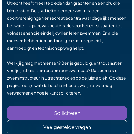
Utrecht heeft meer te bieden dan grachten en een drukke
binnenstad. De stad telt meerdere zwembaden,
sportverenigingen en recreatiecentra waar dagelijks mensen
het water in gaan, van peuters die voor het eerst spatten tot
volwassenen die eindelijk willen leren zwemmen. En al die
mensen hebben iemand nodig die hen begeleidt,
aanmoedigt en technisch op weg helpt.
Werk jij graag met mensen? Ben je geduldig, enthousiast en
voel je je thuis in en rondom een zwembad? Dan ben je als
zweminstructeur in Utrecht precies op de juiste plek. Op deze
pagina lees je wat de functie inhoudt, wat je ervan mag
verwachten en hoe je kunt solliciteren.
Solliciteren
Veelgestelde vragen